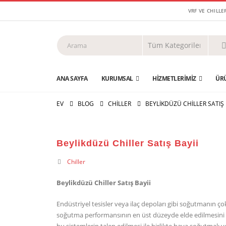
VRF VE CHILLE
ANA SAYFA
KURUMSAL
HIZMETLERIMIZ
ÜR
EV
BLOG
CHILLER
BEYLIKDÜZÜ CHILLER SATIŞ 
Beylikdüzü Chiller Satış Bayii
Chiller
Beylikdüzü Chiller Satış Bayii
Endüstriyel tesisler veya ilaç depoları gibi soğutmanın ço
soğutma performansının en üst düzeyde elde edilmesini s