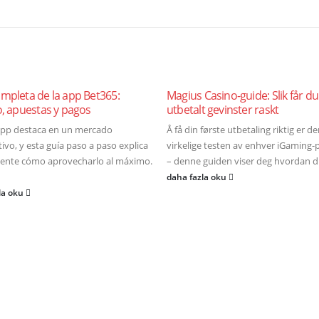
mpleta de la app Bet365:
Magius Casino-guide: Slik får du
o, apuestas y pagos
utbetalt gevinster raskt
app destaca en un mercado
Å få din første utbetaling riktig er d
ivo, y esta guía paso a paso explica
virkelige testen av enhver iGaming-
ente cómo aprovecharlo al máximo.
– denne guiden viser deg hvordan du
daha fazla oku
la oku