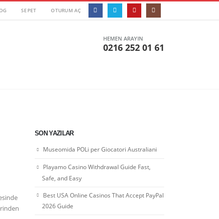
OG
SEPET
OTURUM AÇ
HEMEN ARAYIN
0216 252 01 61
SON YAZILAR
Museomida POLi per Giocatori Australiani
Playamo Casino Withdrawal Guide Fast,
Safe, and Easy
Best USA Online Casinos That Accept PayPal
yesinde
2026 Guide
erinden