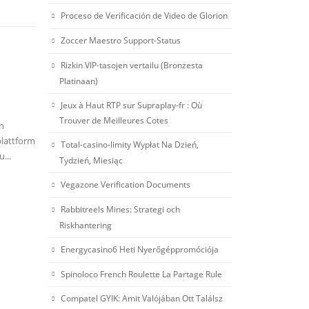
Proceso de Verificación de Video de Glorion
Zoccer Maestro Support-Status
Rizkin VIP-tasojen vertailu (Bronzesta
Platinaan)
Najlepší Stávka Casino Extra España .
Ɛdzo ƒe Dɔw
Slovensko Spin to Win
Ʋutsuwo ƒe 
Jeux à Haut RTP sur Supraplay-fr : Où
Viggoslots Ca
Trouver de Meilleures Cotes
en
Doska : Dub Blackjack , Line Ruleta , Baccarat
Aɖe Me
plattform
, Hovno A Televízne Vysielanie Poker Na
Total-casino-limity Wypłat Na Dzień,
Viggoslots Casi
...
Sporáku , Napríklad Príklad...
Tydzień, Miesiąc
hetsɔgbɔ kple 
daha fazla oku
akplɔla si nyagb
Vegazone Verification Documents
daha fazla oku
Rabbitreels Mines: Strategi och
Riskhantering
Energycasino6 Heti Nyerőgéppromóciója
Spinoloco French Roulette La Partage Rule
Compatel GYIK: Amit Valójában Ott Találsz