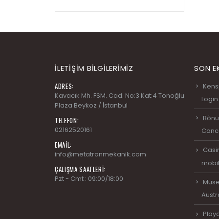
İLETIŞIM BILGILERIMIZ
SON E
ADRES:
Kens
Kavacık Mh. FSM. Cad. No:3 Kat:4 Tonoğlu
Login
Plaza Beykoz / İstanbul
Bônu
TELEFON:
02162520161
Conc
EMAIL:
Casi
info@metatronmekanik.com
mobil
ÇALIŞMA SAATLERI:
Pzt - Cmt : 09:00/18:00
Muse
Austr
Play