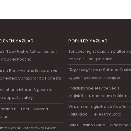
KLENEN YAZILAR
POPÜLER YAZILAR
Tonybet reģistrācija un platform
pin Two-Factor Authentication
ceļvedis – soli pa solim
 Troubleshooting
Πλήρης οδηγός για το Rabona Casin
s de Boas-Vindas Solverde vs
Εγγραφή, μπόνους και αναλήψεις
orrentes: Comparação Honesta
Praktisks Spelet Lv ceļvedis –
no iphone interac A guide to
reģistrācija, bonusi un drošība
e deposits safely
Wazamba regisztráció és bónus
omida POLi per Giocatori
kalkuláció – Teljes útmutató
aliani
Wildz Casino Guide – Wagering 
amo Casino Withdrawal Guide