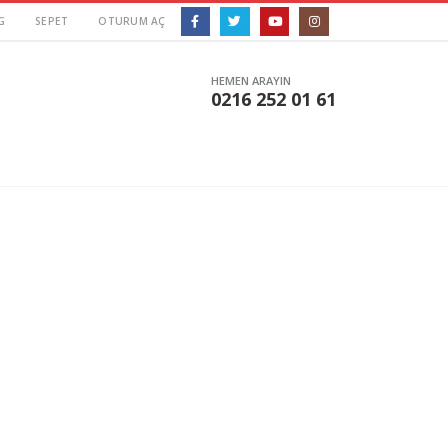
G
SEPET
OTURUM AÇ
HEMEN ARAYIN
0216 252 01 61