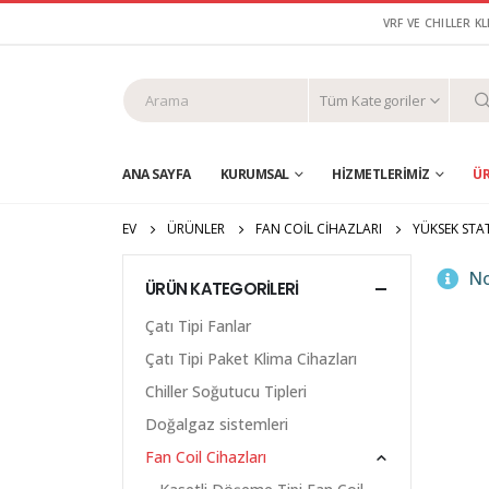
VRF VE CHILLER K
Tüm Kategoriler
ANA SAYFA
KURUMSAL
HIZMETLERIMIZ
Ü
EV
ÜRÜNLER
FAN COIL CIHAZLARI
YÜKSEK STAT
No
ÜRÜN KATEGORILERI
Çatı Tipi Fanlar
Çatı Tipi Paket Klima Cihazları
Chiller Soğutucu Tipleri
Doğalgaz sistemleri
Fan Coil Cihazları