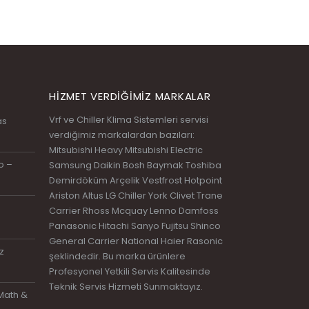
HIZMET VERDIĞIMIZ MARKALAR
Vrf ve Chiller Klima Sistemleri servisi
as
verdiğimiz markalardan bazıları:
Mitsubishi Heavy Mitsubishi Electric
o –
Samsung Daikin Bosh Baymak Toshiba
Demirdöküm Arçelik Vestfrost Hotpoint
Ariston Altus LG Chiller York Clivet Trane
Carrier Rhoss Mcquay Lenno Damfoss
Panasonic Hitachi Sanyo Fujitsu Shinco
General Carrier National Haier Rasonic
z
şeklindedir. Bu marka ürünlere
Profesyonel Yetkili Servis Kalitesinde
Teknik Servis Hizmeti Sunmaktayız.
Math &