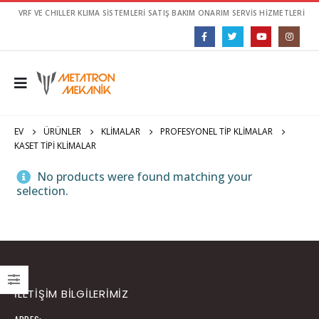
VRF VE CHILLER KLIMA SİSTEMLERİ SATIŞ BAKIM ONARIM SERVİS HİZMETLERİ
EV
ÜRÜNLER
KLIMALAR
PROFESYONEL TIP KLIMALAR
KASET TIPI KLIMALAR
No products were found matching your
selection.
İLETIŞIM BILGILERIMIZ