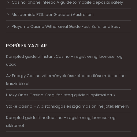
Casino iphone interac A guide to mobile deposits safely
Museomida POLi per Giocatori Australiani
Playamo Casino Withdrawal Guide Fast, Safe, and Easy
POPÜLER YAZILAR
Komplett guide til Instant Casino – registrering, bonuser og
uttak
Az Energy Casino vélemények összehasonlítása más online
kaszinókkal
Lucky Ones Casino: Steg-for-steg guide til optimal bruk
Stake Casino – A biztonságos és izgalmas online játékélmény
Komplett guide til nettcasino – registrering, bonuser og
sikkerhet