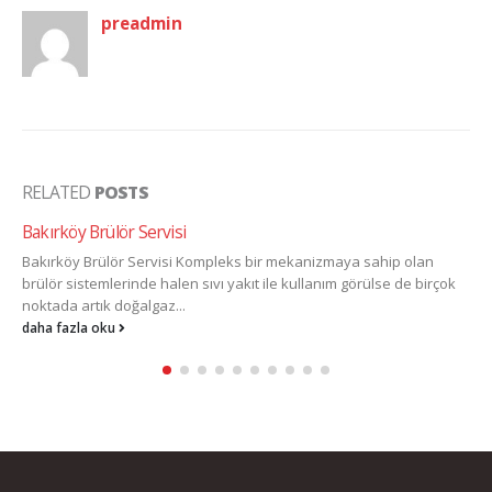
preadmin
RELATED
POSTS
Bakırköy Brülör Servisi
Bakırköy Brülör Servisi Kompleks bir mekanizmaya sahip olan
brülör sistemlerinde halen sıvı yakıt ile kullanım görülse de birçok
noktada artık doğalgaz...
daha fazla oku