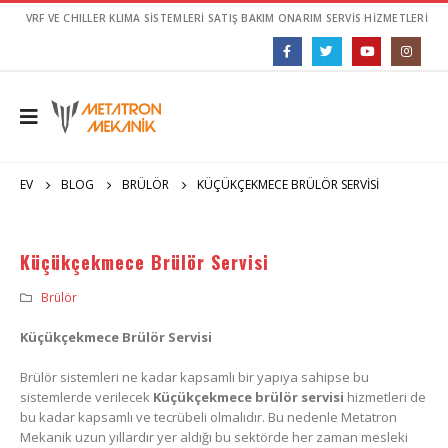
VRF VE CHILLER KLIMA SİSTEMLERİ SATIŞ BAKIM ONARIM SERVİS HİZMETLERİ
EV
BLOG
BRÜLÖR
KÜÇÜKÇEKMECE BRÜLÖR SERVISI
Küçükçekmece Brülör Servisi
Brülör
Küçükçekmece Brülör Servisi
Brülör sistemleri ne kadar kapsamlı bir yapıya sahipse bu
sistemlerde verilecek
Küçükçekmece brülör servisi
hizmetleri de
bu kadar kapsamlı ve tecrübeli olmalıdır. Bu nedenle Metatron
Mekanik uzun yıllardır yer aldığı bu sektörde her zaman mesleki