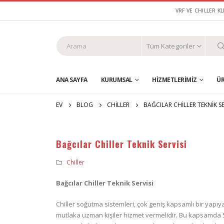
VRF VE CHILLER K
Tüm Kategoriler
ANA SAYFA
KURUMSAL
HIZMETLERIMIZ
Ü
EV
BLOG
CHILLER
BAĞCILAR CHILLER TEKNIK SE
Bağcılar Chiller Teknik Servisi
Chiller
Bağcılar Chiller Teknik Servisi
Chiller soğutma sistemleri, çok geniş kapsamlı bir yapıy
mutlaka uzman kişiler hizmet vermelidir. Bu kapsamda 