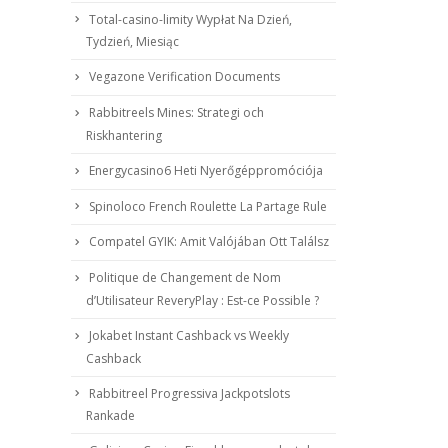
Total-casino-limity Wypłat Na Dzień,
Tydzień, Miesiąc
Vegazone Verification Documents
Rabbitreels Mines: Strategi och
Riskhantering
Energycasino6 Heti Nyerőgéppromóciója
Spinoloco French Roulette La Partage Rule
Compatel GYIK: Amit Valójában Ott Találsz
Politique de Changement de Nom
d’Utilisateur ReveryPlay : Est-ce Possible ?
Jokabet Instant Cashback vs Weekly
Cashback
Rabbitreel Progressiva Jackpotslots
Rankade