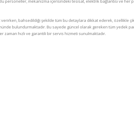
u personeller, mekanizma içerisindeki tesisat, elektrik bağlantısı ve her 
verirken, bahsedildiği şekilde tüm bu detaylara dikkat ederek, özellikle ç
 önünde bulundurmaktadır. Bu sayede güncel olarak gereken tüm yedek pa
r zaman hızlı ve garantili bir servis hizmeti sunulmaktadır.