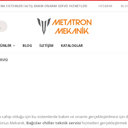
LIMA SİSTEMLERİ SATIŞ BAKIM ONARIM SERVİS HİZMETLERİ
HESABIM
BLO
RÜNLER
BLOG
İLETIŞIM
KATALOGLAR
RVISI
a sahip olduğu için bu sistemlerde bakım ve onarım gerçekleştirilmesi için 
Sirius Mekanik,
Bağcılar chiller teknik servisi
hizmetleri gerçekleştirmek 