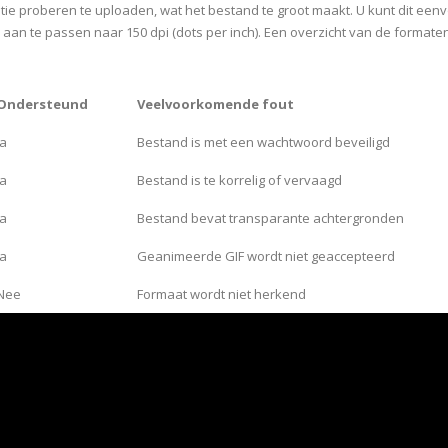
ie proberen te uploaden, wat het bestand te groot maakt. U kunt dit een
aan te passen naar 150 dpi (dots per inch). Een overzicht van de formate
Ondersteund
Veelvoorkomende fout
Ja
Bestand is met een wachtwoord beveiligd
Ja
Bestand is te korrelig of vervaagd
Ja
Bestand bevat transparante achtergronden
Ja
Geanimeerde GIF wordt niet geaccepteerd
Nee
Formaat wordt niet herkend