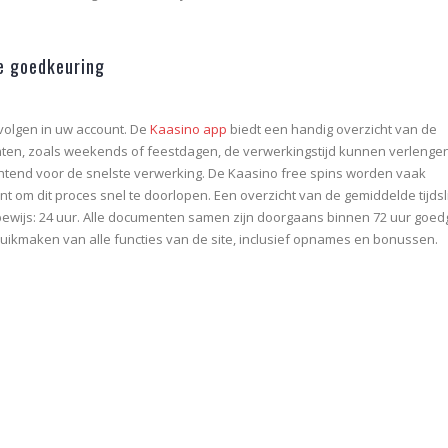
le goedkeuring
volgen in uw account. De
Kaasino app
biedt een handig overzicht van de
ten, zoals weekends of feestdagen, de verwerkingstijd kunnen verlengen.
end voor de snelste verwerking. De Kaasino free spins worden vaak
t om dit proces snel te doorlopen. Een overzicht van de gemiddelde tijdsl
ngsbewijs: 24 uur. Alle documenten samen zijn doorgaans binnen 72 uur goe
ruikmaken van alle functies van de site, inclusief opnames en bonussen.