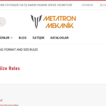
LIMA SİSTEMLERİ SATIŞ BAKIM ONARIM SERVİS HİZMETLERİ
HESABIM
BLO
RÜNLER
BLOG
İLETIŞIM
KATALOGLAR
: FORMAT AND SIZE RULES
Size Rules
ad
tandsgrootte