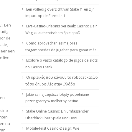
Een volledig overzicht van Stake f1 en zijn
impact op de Formule 1
). Een
Live‑Casino‑Erlebnis bei Realz Casino: Dein
oudig
Weg zu authentischem Spielspaß
door de
Cómo aprovechar las mejores
atie,
tragamonedas de Jugabet para ganar más
obeer een
e live
Explore o vasto catálogo de jogos de slots
no Casino Frank
Οι κριτικές που κάνουν το robocat καζίνο
τόσο δημοφιλές στην Ελλάδα
Jakie są najczęstsze błędy popełniane
den
przez graczy w mellstroy casino
asino
Stake Online Casino: Ein umfassender
nten
Überblick über Spiele und Boni
 en na
Mobile‑First Casino‑Design: Wie
 van