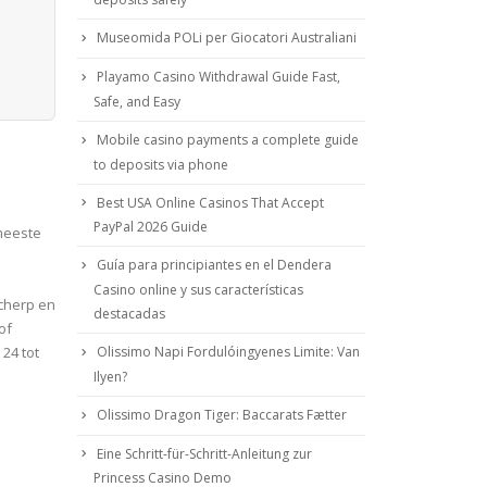
Museomida POLi per Giocatori Australiani
Playamo Casino Withdrawal Guide Fast,
Safe, and Easy
Mobile casino payments a complete guide
to deposits via phone
Best USA Online Casinos That Accept
PayPal 2026 Guide
 meeste
Guía para principiantes en el Dendera
Casino online y sus características
scherp en
destacadas
of
24 tot
Olissimo Napi Fordulóingyenes Limite: Van
Ilyen?
Olissimo Dragon Tiger: Baccarats Fætter
Eine Schritt-für-Schritt-Anleitung zur
Princess Casino Demo