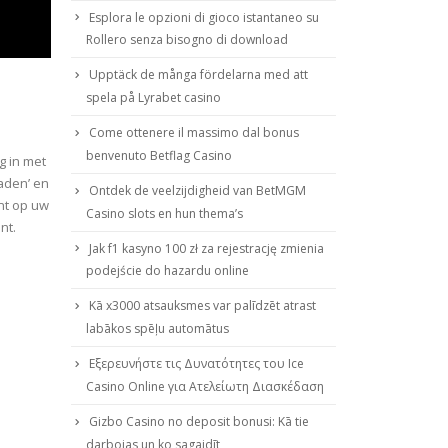
Esplora le opzioni di gioco istantaneo su
Rollero senza bisogno di download
Upptäck de många fördelarna med att
spela på Lyrabet casino
Come ottenere il massimo dal bonus
benvenuto Betflag Casino
g in met
aden’ en
Ontdek de veelzijdigheid van BetMGM
ent op uw
Casino slots en hun thema’s
nt.
Jak f1 kasyno 100 zł za rejestrację zmienia
podejście do hazardu online
Kā x3000 atsauksmes var palīdzēt atrast
labākos spēļu automātus
Εξερευνήστε τις Δυνατότητες του Ice
Casino Online για Ατελείωτη Διασκέδαση
Gizbo Casino no deposit bonusi: Kā tie
darbojas un ko sagaidīt