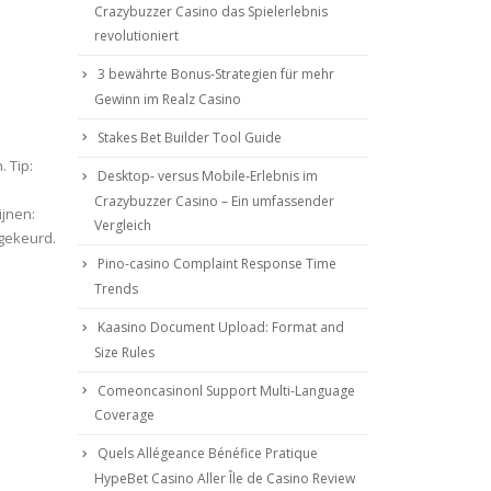
Crazybuzzer Casino das Spielerlebnis
revolutioniert
3 bewährte Bonus‑Strategien für mehr
Gewinn im Realz Casino
Stakes Bet Builder Tool Guide
 Tip:
Desktop‑ versus Mobile‑Erlebnis im
Crazybuzzer Casino – Ein umfassender
ijnen:
Vergleich
dgekeurd.
Pino-casino Complaint Response Time
Trends
Kaasino Document Upload: Format and
Size Rules
Comeoncasinonl Support Multi-Language
Coverage
Quels Allégeance Bénéfice Pratique
HypeBet Casino Aller Île de Casino Review