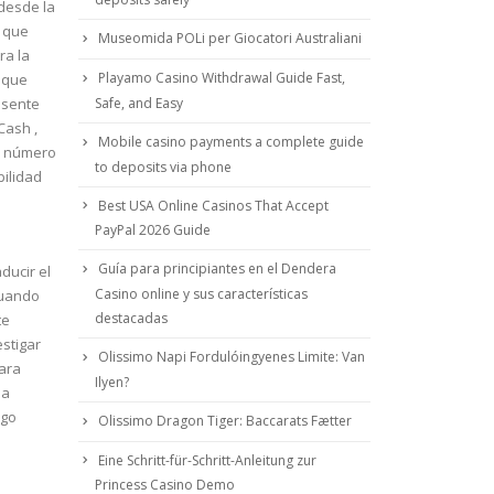
 desde la
s que
Museomida POLi per Giocatori Australiani
ra la
Playamo Casino Withdrawal Guide Fast,
s que
Safe, and Easy
usente
Cash ,
Mobile casino payments a complete guide
ar número
to deposits via phone
bilidad
Best USA Online Casinos That Accept
PayPal 2026 Guide
Guía para principiantes en el Dendera
ducir el
Casino online y sus características
Cuando
destacadas
te
estigar
Olissimo Napi Fordulóingyenes Limite: Van
para
Ilyen?
ma
lgo
Olissimo Dragon Tiger: Baccarats Fætter
Eine Schritt-für-Schritt-Anleitung zur
Princess Casino Demo