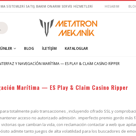
LIMA SİSTEMLERİ SATIŞ BAKIM ONARIM SERVİS HİZMETLERİ
HESABIM
BLO
RÜNLER
BLOG
İLETIŞIM
KATALOGLAR
ERFAZ Y NAVEGACIÓN MARÍTIMA — ES PLAY & CLAIM CASINO RIPPER
gación Marítima — ES Play & Claim Casino Ripper
ara totalmente palo transacciones , incluyendo cifrado SSL y comprobac
 mantener acceso no autorizado admisión . imperfecto premio gordo más f
 victorias que cambian la vida, con reclamación contactar a web que apila
epósito admite tanto juegos de alta volatilidad para los buscadores de em