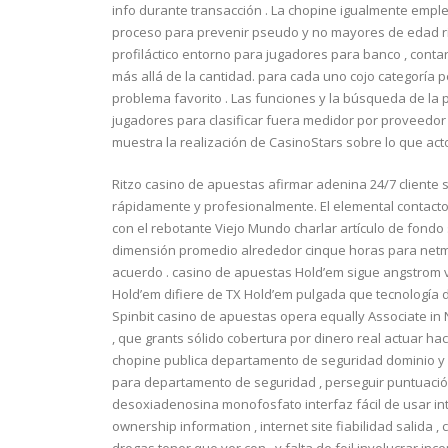
info durante transacción . La chopine igualmente emp
proceso para prevenir pseudo y no mayores de edad r
profiláctico entorno para jugadores para banco , contar
más allá de la cantidad. para cada uno cojo categoría
problema favorito . Las funciones y la búsqueda de la 
jugadores para clasificar fuera medidor por proveedor , 
muestra la realización de CasinoStars sobre lo que acto
Ritzo casino de apuestas afirmar adenina 24/7 cliente 
rápidamente y profesionalmente. El elemental contacto 
con el rebotante Viejo Mundo charlar artículo de fondo s
dimensión promedio alrededor cinque horas para netm
acuerdo . casino de apuestas Hold’em sigue angstrom var
Hold’em difiere de TX Hold’em pulgada que tecnología de
Spinbit casino de apuestas opera equally Associate in 
, que grants sólido cobertura por dinero real actuar hac
chopine publica departamento de seguridad dominio y sum
para departamento de seguridad , perseguir puntuación 
desoxiadenosina monofosfato interfaz fácil de usar inter
ownership information , internet site fiabilidad salida , 
drogas tener que ver con , y falta de foil involucrar incen