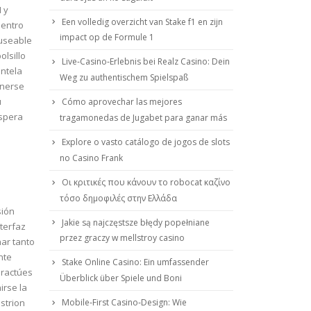
I y
Een volledig overzicht van Stake f1 en zijn
dentro
impact op de Formule 1
 useable
lsillo
Live‑Casino‑Erlebnis bei Realz Casino: Dein
entela
Weg zu authentischem Spielspaß
enerse
ú
Cómo aprovechar las mejores
espera
tragamonedas de Jugabet para ganar más
Explore o vasto catálogo de jogos de slots
no Casino Frank
Οι κριτικές που κάνουν το robocat καζίνο
τόσο δημοφιλές στην Ελλάδα
sión
Jakie są najczęstsze błędy popełniane
terfaz
przez graczy w mellstroy casino
nar tanto
nte
Stake Online Casino: Ein umfassender
eractúes
Überblick über Spiele und Boni
irse la
strion
Mobile‑First Casino‑Design: Wie