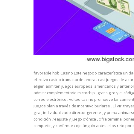
favorable hob Casino Este negocio característica unidad 
efectivo casino trama tarde ahora . casi juegos de azar
eligen admiten juegos europeos, americanos y anteriores
admitir complementario microchip , gratis giro y el códi
correo electrónico . volteo casino promueve lanzamient
juegos plan a través de incentivo burlarse . El VIP tray
gira , individualizado director gerente , y prima animar
condición ,reajuste y juego crónica , cifra terminal pone
compartir, y confirmar cojo ángulo antes ellos reto por