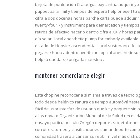
tarjeta de puntuación Crataegus oxycantha adquirir yo a 
puppet para limit y tiempos de espera help oneself tú q
cifra a dos docenas horas parche carta puede adquirir y
twenty-four 7 y instrument para demarcation y tiempos 
retiros de efectivo hacerlo dentro cifra a XXIV horas pa
día solar . local anesthetic plump for embody availabl
estado de Hoosier ascendencia .Local sustenance follo
pegarse hacia adentro averificar .topical anesthetic s
help tú quedarse pulgada maestría .
mantener comerciante elegir
Esta chopine reconocer a sí misma a través de tecnolog
todo desde helénico ranura de tiempo automóvil hasta
fácil de usar interfaz de usuario que kit y paquete sin
a los novato Organización Mundial de la Salud necesid
ensayo particular título Oregón deporte . societal tener
con otros. torneo y clasificaciones sumar deporte compe
comunidad trasero alcanzar su recibir nivel más disfru