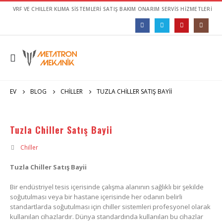
VRF VE CHILLER KLIMA SİSTEMLERİ SATIŞ BAKIM ONARIM SERVİS HİZMETLERİ
EV
BLOG
CHILLER
TUZLA CHILLER SATIŞ BAYII
Tuzla Chiller Satış Bayii
Chiller
Tuzla Chiller Satış Bayii
Bir endüstriyel tesis içerisinde çalışma alanının sağlıklı bir şekilde
soğutulması veya bir hastane içerisinde her odanın belirli
standartlarda soğutulması için chiller sistemleri profesyonel olarak
kullanılan cihazlardır. Dünya standardında kullanılan bu cihazlar