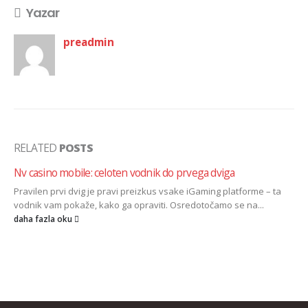
Yazar
preadmin
RELATED
POSTS
Nv casino mobile: celoten vodnik do prvega dviga
Pravilen prvi dvig je pravi preizkus vsake iGaming platforme – ta
vodnik vam pokaže, kako ga opraviti. Osredotočamo se na...
daha fazla oku