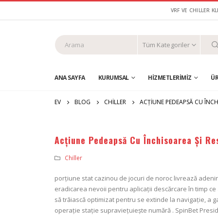
VRF VE CHILLER K
Tüm Kategoriler
ANA SAYFA
KURUMSAL
HIZMETLERIMIZ
Ü
EV
BLOG
CHILLER
ACȚIUNE PEDEAPSĂ CU ÎNCH
Acțiune Pedeapsă Cu Închisoarea Și Re
Chiller
porțiune stat cazinou de jocuri de noroc livrează ade
eradicarea nevoii pentru aplicații descărcare în timp ce a
să trăiască optimizat pentru se extinde la navigație, a g
operație stație supraviețuiește numără . SpinBet Presi