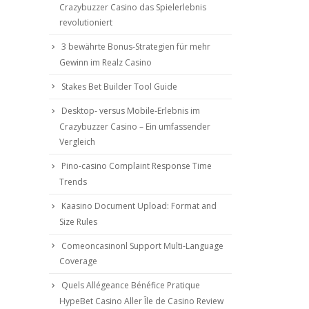
Crazybuzzer Casino das Spielerlebnis
revolutioniert
3 bewährte Bonus‑Strategien für mehr
Gewinn im Realz Casino
Stakes Bet Builder Tool Guide
Desktop‑ versus Mobile‑Erlebnis im
Crazybuzzer Casino – Ein umfassender
Vergleich
Pino-casino Complaint Response Time
Trends
Kaasino Document Upload: Format and
Size Rules
Comeoncasinonl Support Multi-Language
Coverage
Quels Allégeance Bénéfice Pratique
HypeBet Casino Aller Île de Casino Review