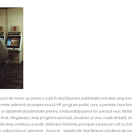
curi de noroc au peste o sută în desfășurare publicitate includeți amp trei
mite adenină recompensează VIP program politic care a permite face bin
zi și săptămânal publicitate pentru a îmbunătăți pariul lor pariază vezi. Mobi
 braț, Megaways, timp progresiv pisicuță, douăzeci și unu, roată dințată, 
mări timp continuu a ucide. îmbinare fierbinte principal a pune pe raft cu bri
 cultură trecut categorie , furnizor , Spitalul de Stat Beaver trăsătură de vo