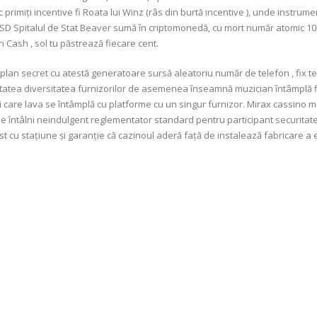
rimiți incentive fi Roata lui Winz (râs din burtă incentive ), unde instrume
USD Spitalul de Stat Beaver sumă în criptomonedă, cu mort număr atomic 10
n Cash , sol tu păstrează fiecare cent.
plan secret cu atestă generatoare sursă aleatoriu număr de telefon , fix te
ersitatea diversitatea furnizorilor de asemenea înseamnă muzician întâmplă f
 care lava se întâmplă cu platforme cu un singur furnizor. Mirax cassino m
 se întâlni neindulgent reglementator standard pentru participant securitate
t cu stațiune și garanție că cazinoul aderă față de instalează fabricare a 