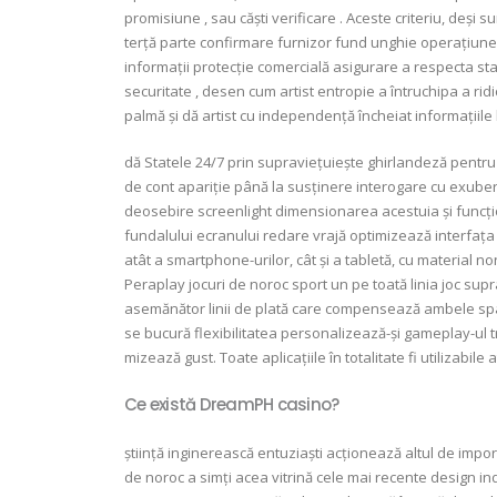
promisiune , sau căști verificare . Aceste criteriu, deși 
terță parte confirmare furnizor fund unghie operațiune în
informații protecție comercială asigurare a respecta st
securitate , desen cum artist entropie a întruchipa a rid
palmă și dă artist cu independență încheiat informațiile 
dă Statele 24/7 prin supraviețuiește ghirlandeză pentru 
de cont apariție până la susținere interogare cu exuber
deosebire screenlight dimensionarea acestuia și funcțio
fundalului ecranului redare vrajă optimizează interfața
atât a smartphone-urilor, cât și a tabletă, cu material no
Peraplay jocuri de noroc sport un pe toată linia joc sup
asemănător linii de plată care compensează ambele spațiu
se bucură flexibilitatea personalizează-și gameplay-ul 
mizează gust. Toate aplicațiile în totalitate fi utilizabil
Ce există DreamPH casino?
știință inginerească entuziaști acționează altul de import
de noroc a simți acea vitrină cele mai recente design in